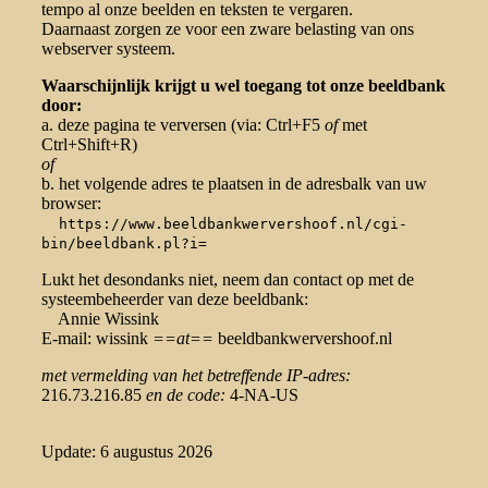
tempo al onze beelden en teksten te vergaren.
Daarnaast zorgen ze voor een zware belasting van ons
webserver systeem.
Waarschijnlijk krijgt u wel toegang tot onze beeldbank
door:
a. deze pagina te verversen (via: Ctrl+F5
of
met
Ctrl+Shift+R)
of
b. het volgende adres te plaatsen in de adresbalk van uw
browser:
https://www.beeldbankwervershoof.nl/cgi-
bin/beeldbank.pl?i=
Lukt het desondanks niet, neem dan contact op met de
systeembeheerder van deze beeldbank:
Annie Wissink
E-mail: wissink
==at==
beeldbankwervershoof.nl
met vermelding van het betreffende IP-adres:
216.73.216.85
en de code:
4-NA-US
Update: 6 augustus 2026