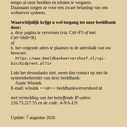
tempo al onze beelden en teksten te vergaren.
Daarnaast zorgen ze voor een zware belasting van ons
webserver systeem.
Waarschijnlijk krijgt u wel toegang tot onze beeldbank
door:
a. deze pagina te verversen (via: Ctrl+F5
of
met
Ctrl+Shift+R)
of
b. het volgende adres te plaatsen in de adresbalk van uw
browser:
https://www.beeldbankwervershoof.nl/cgi-
bin/bidprent.pl?i=
Lukt het desondanks niet, neem dan contact op met de
systeembeheerder van deze beeldbank:
Annie Wissink
E-mail: wissink
==at==
beeldbankwervershoof.nl
met vermelding van het betreffende IP-adres:
216.73.217.55
en de code:
4-NA-US
Update: 7 augustus 2026