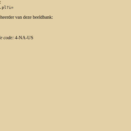
:
.pl?i=
eheerder van deze beeldbank:
de code:
4-NA-US