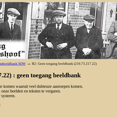
→
lmbeeldbank SOW
B2: Geen toegang beeldbank (216.73.217.22)
.22) : geen toegang beeldbank
d te komen waaruit veel dubieuze aanroepen komen.
onze beelden en teksten te vergaren.
 systeem.
: