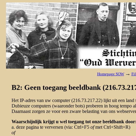
→
Homepage SOW
Fi
B2: Geen toegang beeldbank (216.73.217
Het IP-adres van uw computer (216.73.217.22) lijkt uit een lan
Dubieuze computers (waaronder bots) proberen in hoog tempo al 
Daarnaast zorgen ze voor een zware belasting van ons webserver
Waarschijnlijk krijgt u wel toegang tot onze beeldbank door
a. deze pagina te verversen (via: Ctrl+F5
of
met Ctrl+Shift+R)
of