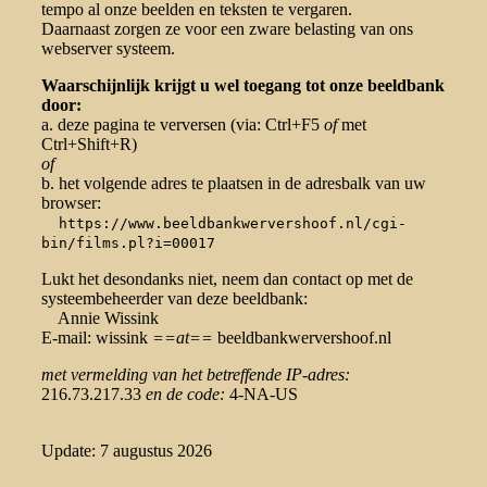
tempo al onze beelden en teksten te vergaren.
Daarnaast zorgen ze voor een zware belasting van ons
webserver systeem.
Waarschijnlijk krijgt u wel toegang tot onze beeldbank
door:
a. deze pagina te verversen (via: Ctrl+F5
of
met
Ctrl+Shift+R)
of
b. het volgende adres te plaatsen in de adresbalk van uw
browser:
https://www.beeldbankwervershoof.nl/cgi-
bin/films.pl?i=00017
Lukt het desondanks niet, neem dan contact op met de
systeembeheerder van deze beeldbank:
Annie Wissink
E-mail: wissink
==at==
beeldbankwervershoof.nl
met vermelding van het betreffende IP-adres:
216.73.217.33
en de code:
4-NA-US
Update: 7 augustus 2026